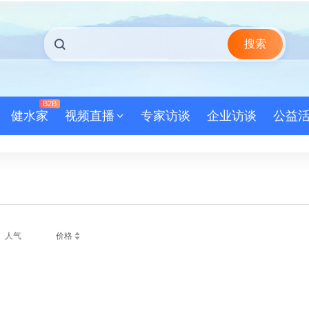
搜索
B2B
健水家
视频直播
专家访谈
企业访谈
公益
人气
价格