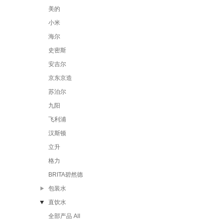
美的
小米
海尔
史密斯
安吉尔
京东京造
苏泊尔
九阳
飞利浦
汉斯顿
立升
格力
BRITA碧然德
包装水
直饮水
全部产品 All