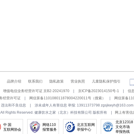
品牌介绍
联系我们
隐私政策
营业执照
儿童隐私保护指引
增值电信业务经营许可证 京B2-20241970
|
京ICP备2023014150号-1
|
信息
务经营许可证
|
网信算备110108011878004220011号（搜索）
|
网信算备110
违法和不良信息
|
涉未成年人有害信息 举报: 13911373798 zgsjkwyh@163.com
ia.com All Rights Reserved. 健康饮水之家（北京）科技有限公司 版权所有
|
网上有害信
北京12318
中 国
网络110
北京互联网
文化市场
互联网协会
报警服务
举报中心
举报热线