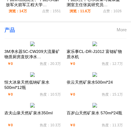
放军火箭军工程大学…
测室主任张岚研究员…
浏览：14万
点赞：1551
浏览：11.6万
点赞：1026
产品
More
3M净水器SC-CW209大流量矿
家乐事CL-DR-J1012 富锶矿物
物质厨房直饮净水…
质水机
￥0
热度：20.3万
￥0
热度：12.7万
恒大冰泉天然低钠矿泉水
依云天然矿泉水500ml*24
500ml*12瓶
￥0
热度：10.5万
￥0
热度：15.1万
农夫山泉天然矿泉水350ml
百岁山天然矿泉水 570ml*24瓶
￥0
热度：10.3万
￥0
热度：11.3万