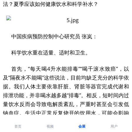
法？夏季应该如何健康饮水和科学补水？
中国疾病预防控制中心研究员 张岚：
科学饮水重在适量、适时和卫生。
首先，“每天喝4升水能排毒”“喝千滚水致癌”，以
及“隔夜水不能喝”这些说法，目前均缺乏充分的科学依
据。我们人体主要依靠肝脏、肾脏等器官完成代谢和
排泄功能，并非喝水越多越“排毒”。相反，短时间内过
量饮水反而会导致电解质紊乱，严重时甚至会引发低
钠血症。生活中正常反复烧开的饮用水，可能会影响




到水的口感，也会造成能源的浪费。因此我们建议是
首页
视频
会展
用户
现烧现喝，既安全又节约。