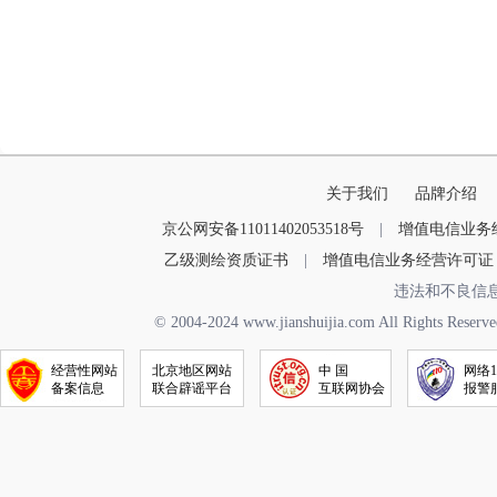
关于我们
品牌介绍
京公网安备11011402053518号
|
增值电信业务经营
乙级测绘资质证书
|
增值电信业务经营许可证
违法和不良信
© 2004-2024 www.jianshuijia.com All R
经营性网站
北京地区网站
中 国
网络1
备案信息
联合辟谣平台
互联网协会
报警