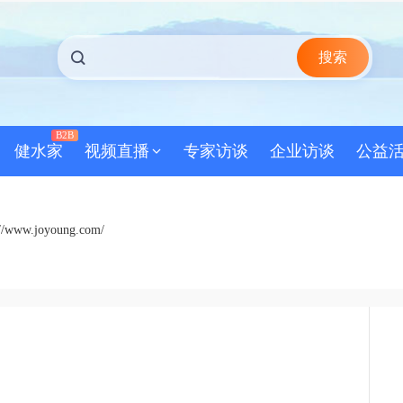
搜索
B2B
健水家
视频直播
专家访谈
企业访谈
公益
://www.joyoung.com/