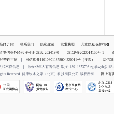
品牌介绍
联系我们
隐私政策
营业执照
儿童隐私保护指引
值电信业务经营许可证 京B2-20241970
|
京ICP备2023014150号-1
|
经营许可证
|
网信算备110108011878004220011号（搜索）
|
网信算备
法和不良信息
|
涉未成年人有害信息 举报: 13911373798 zgsjkwyh@163.
com All Rights Reserved. 健康饮水之家（北京）科技有限公司 版权所有
|
网上有
北京12318
中 国
网络110
北京互联网
文化市场
互联网协会
报警服务
举报中心
举报热线