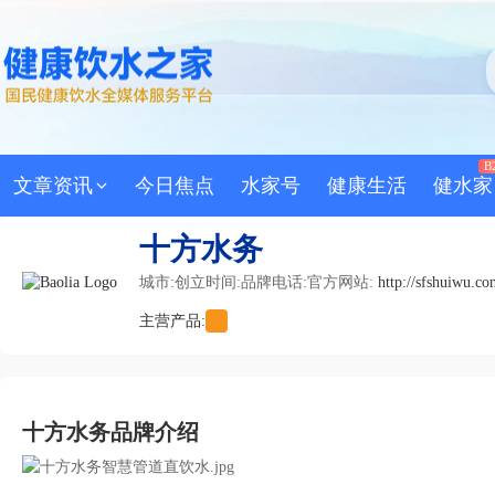
B
文章资讯
今日焦点
水家号
健康生活
健水家
十方水务
城市:
创立时间:
品牌电话:
官方网站:
http://sfshuiwu.c
主营产品:
十方水务品牌介绍