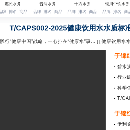
惠民水务
普润水务
十方水务
银川中铁水务
品牌
排名
商品
品牌
排名
商品
品牌
排名
商品
品牌
排名
商
T/CAPS002-2025健康饮用水水质
践行“健康中国”战略，一心扑在“健康水”事…
健康饮用水
] [
于锦
水新
碧水
行业瞩
及装
科学
T/C
于锦
康水
伊利