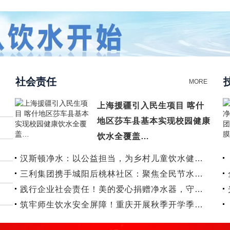
社会责任
MORE
上海援疆引入民生项目 喀什
地区莎车县基本实现校园健康
饮水全覆盖…
汉斯顿净水：以公益担当，为乡村儿童饮水健…
三利集团携手城阳后桃林社区：聚焦全民节水…
践行企业社会责任！美的爱心捐赠净水器，守…
筑牢师生饮水安全屏障！重庆开展秋季开学季…