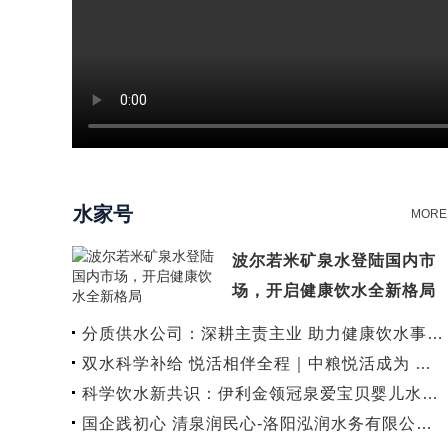
水家号
MORE
波尔若米矿泉水登陆国内市
场，开启健康饮水全新格局
分质供水公司：深耕主责主业 助力健康饮水事…
双水科学补给 悦活相伴全程｜中粮悦活成为 …
科学饮水新共识：伊利金领冠泉爱宝贝婴儿水…
国企践初心 清泉润民心-洛阳泓润水务有限公…