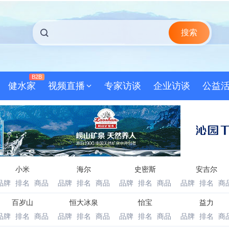
搜索
B2B
健水家
视频直播
专家访谈
企业访谈
公益
小米
海尔
史密斯
安吉尔
品牌
排名
商品
品牌
排名
商品
品牌
排名
商品
品牌
排名
商
百岁山
恒大冰泉
怡宝
益力
品牌
排名
商品
品牌
排名
商品
品牌
排名
商品
品牌
排名
商