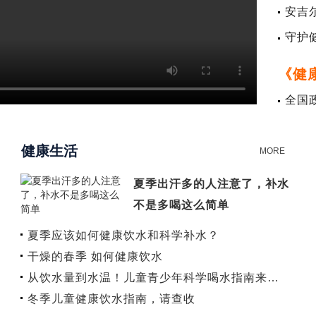
安吉
康饮
守护
《健
统及
全国
人大
上海
健康生活
水润
MORE
夏季出汗多的人注意了，补水
不是多喝这么简单
夏季应该如何健康饮水和科学补水？
干燥的春季 如何健康饮水
从饮水量到水温！儿童青少年科学喝水指南来…
冬季儿童健康饮水指南，请查收