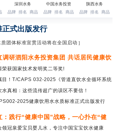
深圳水务
中国水务投资
陕西水务
品
品牌
排名
商品
品牌
排名
商品
品牌
排名
商品
标准正式出版发行
水质团体标准宣贯活动将在全国启动
]
红调研泗阳水务投资集团 共话居民健康饮
蓝图
源荣获国家技术发明奖二等奖!
目！T/CAPS 032-2025《管道直饮水全循环系统
备技术要求…
饮水真相：这些流传超广的误区不要信！
APS002-2025健康饮用水水质标准正式出版发行
红：践行“健康中国”战略，一心扑在“健
”事业上
金领冠泉爱宝贝婴儿水，专注中国宝宝饮水健康