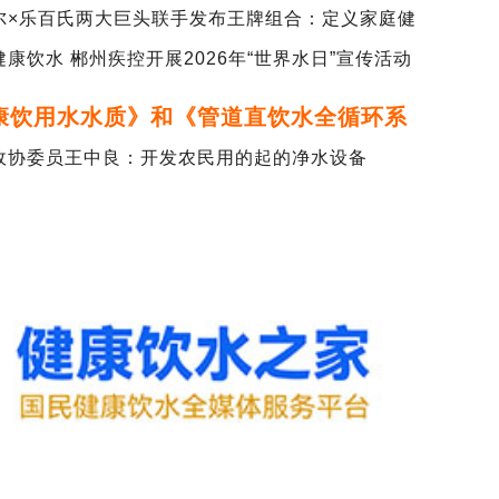
尔×乐百氏两大巨头联手发布王牌组合：定义家庭健
水新标…
健康饮水 郴州疾控开展2026年“世界水日”宣传活动
康饮用水水质》和《管道直饮水全循环系
装备技术要求》团…
政协委员王中良：开发农民用的起的净水设备
代表殷浩建言加强儿童健康饮品管理、科学饮水｜
两会
民心！中国水务着力打造高品质直饮水入户工程