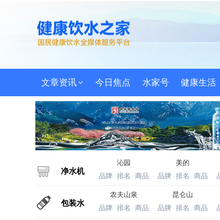
文章资讯
今日焦点
水家号
健康生活
沁园
美的
净水机
品牌
排名
商品
品牌
排名
商品
农夫山泉
昆仑山
包装水
品牌
排名
商品
品牌
排名
商品